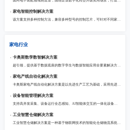
面向电子装配领域制造业，围绕企业数字化转型升级实用场景，打造统一管理MOM运营平台，以模块化提供包括生产（MES）、质量（QMS）、仓储（WMS）、设备物联（IOT）、电子工艺（ESOP）、现场问题管理（Andon）等制造领域各业务支撑系统，为企业提供一体化运营管理整套系统解决方案。
家电智能控制解决方案
该方案支持多种控制方法，兼容多种型号的控制芯片，可针对不同家电应用场景进行优化和定制。此外，该解决方案还提供了诸多安全保护功能和稳定性保障，确保产品的高质量和可靠性
家电行业
卡奥斯数孪数智解决方案
超引领，提供基于数据底座的数字孪生与数据智能应用全要素解决方案 ，帮助企业客户统一数据标准、建设数据基座；实现工厂1:1数字重构与仿真优化，并运用AI大模型驱动数据智能应用，优化生产决策，实现从经验管理到智能驱动的转型升级。
家电产线自动化解决方案
卡奥斯家电产线自动化解决方案是以先进生产工艺为基础，采用先进的激光焊接技术，提供具有自我诊断与调整的智能生产系统，实现多规格产品的兼容性生产、自动化和高节拍快速生产。聚焦冲压、注塑、钣金成型、激光焊接、机器人应用等，拥有30多年家电自动化产线经验，多条全自动家电产线已经稳定运行超过10年。
设备智能管理解决方案
支持高并发采集、设备运行全态感知、AI智能体交互的一体化设备智能管理平台，提供资产管理、状态监控、维修保养、远程运维、节能降耗等全场景服务。
工业智慧仓储解决方案
工业智慧仓储解决方案是一种基于物联网技术的智能化仓储物流系统。通过传感器、RFID等技术手段，对物品进行实时监控与管理，再通过智能化的算法，优化仓储储运作流程，提高运营效率和精度。该解决方案适用于各种仓储物流领域，例如零售、电商等行业。