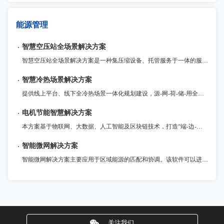
能源管理
智慧空压站全场景解决方案
智慧空压站全场景解决方案是一种集压缩设备、托管服务于一体的服务。客户将压缩设备托管到提供商处，提供商在进行设备的维护、监测及检修，从而保障压缩空气设备的平稳运行。压缩空气托管可以大大延长压缩机的寿命，减少设备方面的开支，提高效率。
智慧冷热场景解决方案
提供线上平台、线下全冷热场景一体化规划建设，源-网-荷-储-用全环节参与、多能互补应用、横向纵向一体化协调运营的整体解决方案。
电机节能智慧解决方案
本方案基于物联网、大数据、人工智能及区块链技术，打造“端-边-云”协同的电机智慧节能体系，为用户提供安全、智能、高效的电机节能数字化服务。
智能微网解决方案
智能微网解决方案主要应用于区域能源的匹配和协调。该软件可以进行智能配电和储能调度，实现对微电网的全面监控和管理。同时，该软件提供了强大的数据分析和预测功能，帮助用户制定更加科学合理的能源规划和调度方案。海微网—智能微网是建设智慧城市的重要工具，对提高城市能源利用效率和减少环境污染具有重要意义。
关注我们