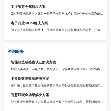
工业智慧仓储解决方案
工业智慧仓储解决方案是一种基于物联网技术的智能化仓储物流系统。通过传感器、RFID等技术手段，对物品进行实时监控与管理，再通过智能化的算法，优化仓储储运作流程，提高运营效率和精度。该解决方案适用于各种仓储物流领域，例如零售、电商等行业。
电子行业MOM解决方案
面向电子装配领域制造业，围绕企业数字化转型升级实用场景，打造统一管理MOM运营平台，以模块化提供包括生产（MES）、质量（QMS）、仓储（WMS）、设备物联（IOT）、电子工艺（ESOP）、现场问题管理（Andon）等制造领域各业务支撑系统，为企业提供一体化运营管理整套系统解决方案。
咨询服务
智能制造成熟度认证解决方案
通过人员访谈、问卷调查、系统演示、现场勘察等方式验证企业智能制造能力水平，帮助企业识别现状，确定能力成熟度等级。通过开展评估，与标准对标，进行差距分析，确认下一步改进方向，持续提升企业智能制造能力。
卡奥斯数孪数智解决方案
超引领，提供基于数据底座的数字孪生与数据智能应用全要素解决方案 ，帮助企业客户统一数据标准、建设数据基座；实现工厂1:1数字重构与仿真优化，并运用AI大模型驱动数据智能应用，优化生产决策，实现从经验管理到智能驱动的转型升级。
智慧双碳全场景解决方案
智慧双碳全场景解决方案是以碳资产数字化管理为核心，贯穿双碳目标规划、减碳路径实施的全流程服务体系，通过物联网、大数据、AI等数字化技术深度融合，赋能企业实现数字化可持续建设与绿色转型。