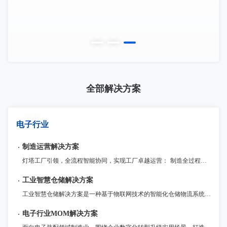
制造运营解决方案
灯塔工厂引领，全流程智能协同，实现工厂卓越运营： 制造全过程监管与追溯：全面记录制造全流程数据，提升整体运营效率和质量控制水平。 流程敏捷化定制与优化：灵活定制生产管理流程和功能扩展，满足企业不同发展阶段的需求。 灯塔工厂管理实践引领：数据驱动生产资源配置，高效应对市场变化，提高盈利能力。
全部解决方案
电子行业
制造运营解决方案
灯塔工厂引领，全流程智能协同，实现工厂卓越运营： 制造全过程监管与追溯：全面记录制造全流程数据，提升整体运营效率和质量控制水平。 流程敏捷化定制与优化：灵活定制生产管理流程和功能扩展，满足企业不同发展阶段的需求。 灯塔工厂管理实践引领：数据驱动生产资源配置，高效应对市场变化，提高盈利能力。
工业智慧仓储解决方案
工业智慧仓储解决方案是一种基于物联网技术的智能化仓储物流系统。通过传感器、RFID等技术手段，对物品进行实时监控与管理，再通过智能化的算法，优化仓储储运作流程，提高运营效率和精度。该解决方案适用于各种仓储物流领域，例如零售、电商等行业。
电子行业MOM解决方案