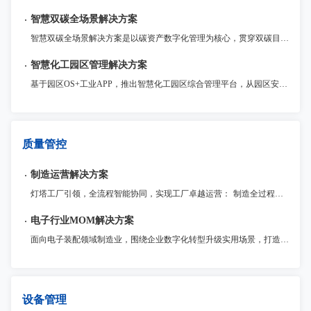
智慧双碳全场景解决方案
智慧双碳全场景解决方案是以碳资产数字化管理为核心，贯穿双碳目标规划、减碳路径实施的全流程服务体系，通过物联网、大数据、AI等数字化技术深度融合，赋能企业实现数字化可持续建设与绿色转型。
智慧化工园区管理解决方案
基于园区OS+工业APP，推出智慧化工园区综合管理平台，从园区安全、环保、环境、能源、应急、管理等多方面入手，运用工业互联网技术手段，融入智慧化工园区的各个环境当中，解决化工园区和企业不同场景需求，为化工园区和园区内的企业数字化赋能，打造一个安全、便捷、高效、节能、智能的数智化工产业园区。
质量管控
制造运营解决方案
灯塔工厂引领，全流程智能协同，实现工厂卓越运营： 制造全过程监管与追溯：全面记录制造全流程数据，提升整体运营效率和质量控制水平。 流程敏捷化定制与优化：灵活定制生产管理流程和功能扩展，满足企业不同发展阶段的需求。 灯塔工厂管理实践引领：数据驱动生产资源配置，高效应对市场变化，提高盈利能力。
电子行业MOM解决方案
面向电子装配领域制造业，围绕企业数字化转型升级实用场景，打造统一管理MOM运营平台，以模块化提供包括生产（MES）、质量（QMS）、仓储（WMS）、设备物联（IOT）、电子工艺（ESOP）、现场问题管理（Andon）等制造领域各业务支撑系统，为企业提供一体化运营管理整套系统解决方案。
设备管理