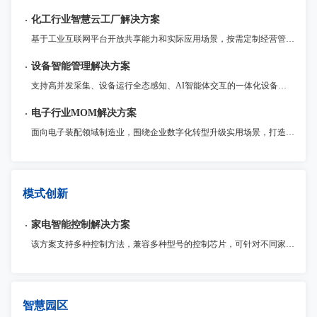
化工行业智慧云工厂解决方案
基于工业互联网平台开放共享能力和实际应用场景，按需定制经营管理、生产运营、HSE、能源管理、操作控制、设备管理等企业级工业APP并快速部署，将工业互联网技术和化工企业业务深度融合，实现全流程管理和多业务协同，降本提质增效。
设备智能管理解决方案
支持高并发采集、设备运行全态感知、AI智能体交互的一体化设备智能管理平台，提供资产管理、状态监控、维修保养、远程运维、节能降耗等全场景服务。
电子行业MOM解决方案
面向电子装配领域制造业，围绕企业数字化转型升级实用场景，打造统一管理MOM运营平台，以模块化提供包括生产（MES）、质量（QMS）、仓储（WMS）、设备物联（IOT）、电子工艺（ESOP）、现场问题管理（Andon）等制造领域各业务支撑系统，为企业提供一体化运营管理整套系统解决方案。
模式创新
家电智能控制解决方案
该方案支持多种控制方法，兼容多种型号的控制芯片，可针对不同家电应用场景进行优化和定制。此外，该解决方案还提供了诸多安全保护功能和稳定性保障，确保产品的高质量和可靠性
智慧园区