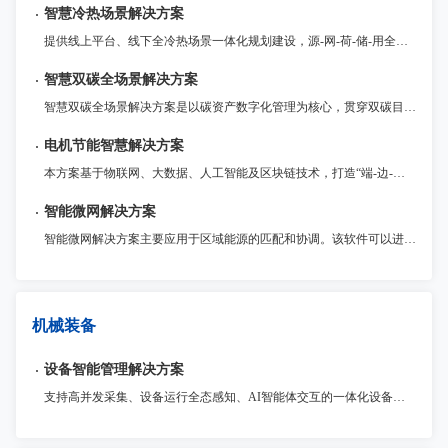
智慧冷热场景解决方案
提供线上平台、线下全冷热场景一体化规划建设，源-网-荷-储-用全环节参与、多能互补应用、横向纵向一体化协调运营的整体解决方案。
智慧双碳全场景解决方案
智慧双碳全场景解决方案是以碳资产数字化管理为核心，贯穿双碳目标规划、减碳路径实施的全流程服务体系，通过物联网、大数据、AI等数字化技术深度融合，赋能企业实现数字化可持续建设与绿色转型。
电机节能智慧解决方案
本方案基于物联网、大数据、人工智能及区块链技术，打造“端-边-云”协同的电机智慧节能体系，为用户提供安全、智能、高效的电机节能数字化服务。
智能微网解决方案
智能微网解决方案主要应用于区域能源的匹配和协调。该软件可以进行智能配电和储能调度，实现对微电网的全面监控和管理。同时，该软件提供了强大的数据分析和预测功能，帮助用户制定更加科学合理的能源规划和调度方案。海微网—智能微网是建设智慧城市的重要工具，对提高城市能源利用效率和减少环境污染具有重要意义。
机械装备
设备智能管理解决方案
支持高并发采集、设备运行全态感知、AI智能体交互的一体化设备智能管理平台，提供资产管理、状态监控、维修保养、远程运维、节能降耗等全场景服务。