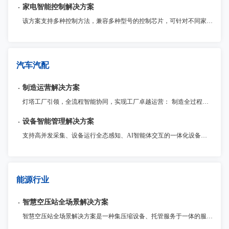
家电智能控制解决方案
该方案支持多种控制方法，兼容多种型号的控制芯片，可针对不同家电应用场景进行优化和定制。此外，该解决方案还提供了诸多安全保护功能和稳定性保障，确保产品的高质量和可靠性
汽车汽配
制造运营解决方案
灯塔工厂引领，全流程智能协同，实现工厂卓越运营： 制造全过程监管与追溯：全面记录制造全流程数据，提升整体运营效率和质量控制水平。 流程敏捷化定制与优化：灵活定制生产管理流程和功能扩展，满足企业不同发展阶段的需求。 灯塔工厂管理实践引领：数据驱动生产资源配置，高效应对市场变化，提高盈利能力。
设备智能管理解决方案
支持高并发采集、设备运行全态感知、AI智能体交互的一体化设备智能管理平台，提供资产管理、状态监控、维修保养、远程运维、节能降耗等全场景服务。
能源行业
智慧空压站全场景解决方案
智慧空压站全场景解决方案是一种集压缩设备、托管服务于一体的服务。客户将压缩设备托管到提供商处，提供商在进行设备的维护、监测及检修，从而保障压缩空气设备的平稳运行。压缩空气托管可以大大延长压缩机的寿命，减少设备方面的开支，提高效率。