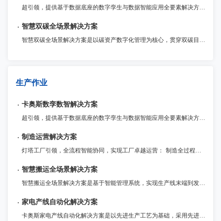
超引领，提供基于数据底座的数字孪生与数据智能应用全要素解决方案 ，帮助企业客户统一数据标准、建设数据基座；实现工厂1:1数字重构与仿真优化，并运用AI大模型驱动数据智能应用，优化生产决策，实现从经验管理到智能驱动的转型升级。
智慧双碳全场景解决方案
智慧双碳全场景解决方案是以碳资产数字化管理为核心，贯穿双碳目标规划、减碳路径实施的全流程服务体系，通过物联网、大数据、AI等数字化技术深度融合，赋能企业实现数字化可持续建设与绿色转型。
生产作业
卡奥斯数孪数智解决方案
超引领，提供基于数据底座的数字孪生与数据智能应用全要素解决方案 ，帮助企业客户统一数据标准、建设数据基座；实现工厂1:1数字重构与仿真优化，并运用AI大模型驱动数据智能应用，优化生产决策，实现从经验管理到智能驱动的转型升级。
制造运营解决方案
灯塔工厂引领，全流程智能协同，实现工厂卓越运营： 制造全过程监管与追溯：全面记录制造全流程数据，提升整体运营效率和质量控制水平。 流程敏捷化定制与优化：灵活定制生产管理流程和功能扩展，满足企业不同发展阶段的需求。 灯塔工厂管理实践引领：数据驱动生产资源配置，高效应对市场变化，提高盈利能力。
智慧搬运全场景解决方案
智慧搬运全场景解决方案是基于智能管理系统，实现生产线末端到发货的全流程、软硬一体的“搬运-码垛-装卸”综合解决方案。以包装、码垛、装车、后段搬运4大基础场景，提供标准化模块产品，布局云端能力，延展面向不同行业的高效率、高适配、高稳定解决方案。
家电产线自动化解决方案
卡奥斯家电产线自动化解决方案是以先进生产工艺为基础，采用先进的激光焊接技术，提供具有自我诊断与调整的智能生产系统，实现多规格产品的兼容性生产、自动化和高节拍快速生产。聚焦冲压、注塑、钣金成型、激光焊接、机器人应用等，拥有30多年家电自动化产线经验，多条全自动家电产线已经稳定运行超过10年。