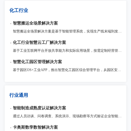
化工行业
智慧搬运全场景解决方案
智慧搬运全场景解决方案是基于智能管理系统，实现生产线末端到发货的全流程、软硬一体的“搬运-码垛-装卸”综合解决方案。以包装、码垛、装车、后段搬运4大基础场景，提供标准化模块产品，布局云端能力，延展面向不同行业的高效率、高适配、高稳定解决方案。
化工行业智慧云工厂解决方案
基于工业互联网平台开放共享能力和实际应用场景，按需定制经营管理、生产运营、HSE、能源管理、操作控制、设备管理等企业级工业APP并快速部署，将工业互联网技术和化工企业业务深度融合，实现全流程管理和多业务协同，降本提质增效。
智慧化工园区管理解决方案
基于园区OS+工业APP，推出智慧化工园区综合管理平台，从园区安全、环保、环境、能源、应急、管理等多方面入手，运用工业互联网技术手段，融入智慧化工园区的各个环境当中，解决化工园区和企业不同场景需求，为化工园区和园区内的企业数字化赋能，打造一个安全、便捷、高效、节能、智能的数智化工产业园区。
行业通用
智能制造成熟度认证解决方案
通过人员访谈、问卷调查、系统演示、现场勘察等方式验证企业智能制造能力水平，帮助企业识别现状，确定能力成熟度等级。通过开展评估，与标准对标，进行差距分析，确认下一步改进方向，持续提升企业智能制造能力。
卡奥斯数孪数智解决方案