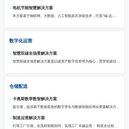
电机节能智慧解决方案
本方案基于物联网、大数据、人工智能及区块链技术，打造“端-边-云”协同的电机智慧节能体系，为用户提供安全、智能、高效的电机节能数字化服务。
数字化运营
智慧双碳全场景解决方案
智慧双碳全场景解决方案是以碳资产数字化管理为核心，贯穿双碳目标规划、减碳路径实施的全流程服务体系，通过物联网、大数据、AI等数字化技术深度融合，赋能企业实现数字化可持续建设与绿色转型。
仓储配送
卡奥斯数孪数智解决方案
超引领，提供基于数据底座的数字孪生与数据智能应用全要素解决方案 ，帮助企业客户统一数据标准、建设数据基座；实现工厂1:1数字重构与仿真优化，并运用AI大模型驱动数据智能应用，优化生产决策，实现从经验管理到智能驱动的转型升级。
制造运营解决方案
灯塔工厂引领，全流程智能协同，实现工厂卓越运营： 制造全过程监管与追溯：全面记录制造全流程数据，提升整体运营效率和质量控制水平。 流程敏捷化定制与优化：灵活定制生产管理流程和功能扩展，满足企业不同发展阶段的需求。 灯塔工厂管理实践引领：数据驱动生产资源配置，高效应对市场变化，提高盈利能力。