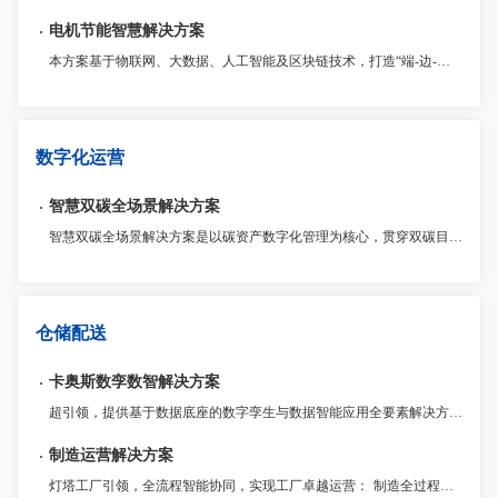
电机节能智慧解决方案
本方案基于物联网、大数据、人工智能及区块链技术，打造“端-边-云”协同的电机智慧节能体系，为用户提供安全、智能、高效的电机节能数字化服务。
数字化运营
智慧双碳全场景解决方案
智慧双碳全场景解决方案是以碳资产数字化管理为核心，贯穿双碳目标规划、减碳路径实施的全流程服务体系，通过物联网、大数据、AI等数字化技术深度融合，赋能企业实现数字化可持续建设与绿色转型。
仓储配送
卡奥斯数孪数智解决方案
超引领，提供基于数据底座的数字孪生与数据智能应用全要素解决方案 ，帮助企业客户统一数据标准、建设数据基座；实现工厂1:1数字重构与仿真优化，并运用AI大模型驱动数据智能应用，优化生产决策，实现从经验管理到智能驱动的转型升级。
制造运营解决方案
灯塔工厂引领，全流程智能协同，实现工厂卓越运营： 制造全过程监管与追溯：全面记录制造全流程数据，提升整体运营效率和质量控制水平。 流程敏捷化定制与优化：灵活定制生产管理流程和功能扩展，满足企业不同发展阶段的需求。 灯塔工厂管理实践引领：数据驱动生产资源配置，高效应对市场变化，提高盈利能力。