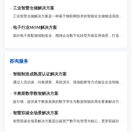
工业智慧仓储解决方案
工业智慧仓储解决方案是一种基于物联网技术的智能化仓储物流系统。通过传感器、RFID等技术手段，对物品进行实时监控与管理，再通过智能化的算法，优化仓储储运作流程，提高运营效率和精度。该解决方案适用于各种仓储物流领域，例如零售、电商等行业。
电子行业MOM解决方案
面向电子装配领域制造业，围绕企业数字化转型升级实用场景，打造统一管理MOM运营平台，以模块化提供包括生产（MES）、质量（QMS）、仓储（WMS）、设备物联（IOT）、电子工艺（ESOP）、现场问题管理（Andon）等制造领域各业务支撑系统，为企业提供一体化运营管理整套系统解决方案。
咨询服务
智能制造成熟度认证解决方案
通过人员访谈、问卷调查、系统演示、现场勘察等方式验证企业智能制造能力水平，帮助企业识别现状，确定能力成熟度等级。通过开展评估，与标准对标，进行差距分析，确认下一步改进方向，持续提升企业智能制造能力。
卡奥斯数孪数智解决方案
超引领，提供基于数据底座的数字孪生与数据智能应用全要素解决方案 ，帮助企业客户统一数据标准、建设数据基座；实现工厂1:1数字重构与仿真优化，并运用AI大模型驱动数据智能应用，优化生产决策，实现从经验管理到智能驱动的转型升级。
智慧双碳全场景解决方案
智慧双碳全场景解决方案是以碳资产数字化管理为核心，贯穿双碳目标规划、减碳路径实施的全流程服务体系，通过物联网、大数据、AI等数字化技术深度融合，赋能企业实现数字化可持续建设与绿色转型。