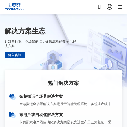
解决方案生态
针对各行业、各场景痛点，提供成熟的数字化解
决方案
留言咨询
热门解决方案
智慧搬运全场景解决方案
通过人员访谈、问卷调查、系统演示、现场勘察等方式验证企业智能制造能力水平，帮助企业识别现状，确定能力成熟度等级。通过开展评估，与标准对标，进行差距分析，确认下一步改进方向，持续提升企业智能制造能力。
智慧搬运全场景解决方案是基于智能管理系统，实现生产线末端到发货的全流程、软硬一体的“搬运-码垛-装卸”综合解决方案。以包装、码垛、装车、后段搬运4大基础场景，提供标准化模块产品，布局云端能力，延展面向不同行业的高效率、高适配、高稳定解决方案。
家电产线自动化解决方案
超引领，提供基于数据底座的数字孪生与数据智能应用全要素解决方案 ，帮助企业客户统一数据标准、建设数据基座；实现工厂1:1数字重构与仿真优化，并运用AI大模型驱动数据智能应用，优化生产决策，实现从经验管理到智能驱动的转型升级。
卡奥斯家电产线自动化解决方案是以先进生产工艺为基础，采用先进的激光焊接技术，提供具有自我诊断与调整的智能生产系统，实现多规格产品的兼容性生产、自动化和高节拍快速生产。聚焦冲压、注塑、钣金成型、激光焊接、机器人应用等，拥有30多年家电自动化产线经验，多条全自动家电产线已经稳定运行超过10年。