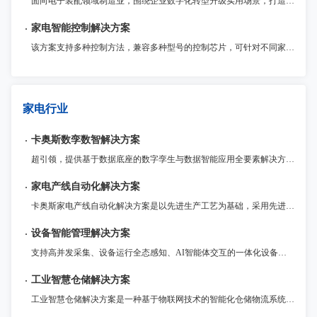
面向电子装配领域制造业，围绕企业数字化转型升级实用场景，打造统一管理MOM运营平台，以模块化提供包括生产（MES）、质量（QMS）、仓储（WMS）、设备物联（IOT）、电子工艺（ESOP）、现场问题管理（Andon）等制造领域各业务支撑系统，为企业提供一体化运营管理整套系统解决方案。
家电智能控制解决方案
该方案支持多种控制方法，兼容多种型号的控制芯片，可针对不同家电应用场景进行优化和定制。此外，该解决方案还提供了诸多安全保护功能和稳定性保障，确保产品的高质量和可靠性
家电行业
卡奥斯数孪数智解决方案
超引领，提供基于数据底座的数字孪生与数据智能应用全要素解决方案 ，帮助企业客户统一数据标准、建设数据基座；实现工厂1:1数字重构与仿真优化，并运用AI大模型驱动数据智能应用，优化生产决策，实现从经验管理到智能驱动的转型升级。
家电产线自动化解决方案
卡奥斯家电产线自动化解决方案是以先进生产工艺为基础，采用先进的激光焊接技术，提供具有自我诊断与调整的智能生产系统，实现多规格产品的兼容性生产、自动化和高节拍快速生产。聚焦冲压、注塑、钣金成型、激光焊接、机器人应用等，拥有30多年家电自动化产线经验，多条全自动家电产线已经稳定运行超过10年。
设备智能管理解决方案
支持高并发采集、设备运行全态感知、AI智能体交互的一体化设备智能管理平台，提供资产管理、状态监控、维修保养、远程运维、节能降耗等全场景服务。
工业智慧仓储解决方案
工业智慧仓储解决方案是一种基于物联网技术的智能化仓储物流系统。通过传感器、RFID等技术手段，对物品进行实时监控与管理，再通过智能化的算法，优化仓储储运作流程，提高运营效率和精度。该解决方案适用于各种仓储物流领域，例如零售、电商等行业。