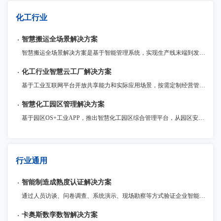
化工行业
智慧搬运全场景解决方案
智慧搬运全场景解决方案是基于智能管理系统，实现生产线末端到发货的全流程、软硬一体的“搬运-码垛-装卸”综合解决方案。以包装、码垛、装车、后段搬运4大基础场景，提供标准化模块产品，布局云端能力，延展面向不同行业的高效率、高适配、高稳定解决方案。
化工行业智慧云工厂解决方案
基于工业互联网平台开放共享能力和实际应用场景，按需定制经营管理、生产运营、HSE、能源管理、操作控制、设备管理等企业级工业APP并快速部署，将工业互联网技术和化工企业业务深度融合，实现全流程管理和多业务协同，降本提质增效。
智慧化工园区管理解决方案
基于园区OS+工业APP，推出智慧化工园区综合管理平台，从园区安全、环保、环境、能源、应急、管理等多方面入手，运用工业互联网技术手段，融入智慧化工园区的各个环境当中，解决化工园区和企业不同场景需求，为化工园区和园区内的企业数字化赋能，打造一个安全、便捷、高效、节能、智能的数智化工产业园区。
行业通用
智能制造成熟度认证解决方案
通过人员访谈、问卷调查、系统演示、现场勘察等方式验证企业智能制造能力水平，帮助企业识别现状，确定能力成熟度等级。通过开展评估，与标准对标，进行差距分析，确认下一步改进方向，持续提升企业智能制造能力。
卡奥斯数孪数智解决方案