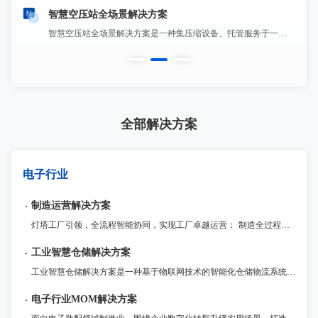
智慧空压站全场景解决方案
灯塔工厂引领，全流程智能协同，实现工厂卓越运营： 制造全过程监管与追溯：全面记录制造全流程数据，提升整体运营效率和质量控制水平。 流程敏捷化定制与优化：灵活定制生产管理流程和功能扩展，满足企业不同发展阶段的需求。 灯塔工厂管理实践引领：数据驱动生产资源配置，高效应对市场变化，提高盈利能力。
智慧空压站全场景解决方案是一种集压缩设备、托管服务于一体的服务。客户将压缩设备托管到提供商处，提供商在进行设备的维护、监测及检修，从而保障压缩空气设备的平稳运行。压缩空气托管可以大大延长压缩机的寿命，减少设备方面的开支，提高效率。
全部解决方案
电子行业
制造运营解决方案
灯塔工厂引领，全流程智能协同，实现工厂卓越运营： 制造全过程监管与追溯：全面记录制造全流程数据，提升整体运营效率和质量控制水平。 流程敏捷化定制与优化：灵活定制生产管理流程和功能扩展，满足企业不同发展阶段的需求。 灯塔工厂管理实践引领：数据驱动生产资源配置，高效应对市场变化，提高盈利能力。
工业智慧仓储解决方案
工业智慧仓储解决方案是一种基于物联网技术的智能化仓储物流系统。通过传感器、RFID等技术手段，对物品进行实时监控与管理，再通过智能化的算法，优化仓储储运作流程，提高运营效率和精度。该解决方案适用于各种仓储物流领域，例如零售、电商等行业。
电子行业MOM解决方案