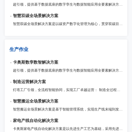
超引领，提供基于数据底座的数字孪生与数据智能应用全要素解决方案 ，帮助企业客户统一数据标准、建设数据基座；实现工厂1:1数字重构与仿真优化，并运用AI大模型驱动数据智能应用，优化生产决策，实现从经验管理到智能驱动的转型升级。
智慧双碳全场景解决方案
智慧双碳全场景解决方案是以碳资产数字化管理为核心，贯穿双碳目标规划、减碳路径实施的全流程服务体系，通过物联网、大数据、AI等数字化技术深度融合，赋能企业实现数字化可持续建设与绿色转型。
生产作业
卡奥斯数孪数智解决方案
超引领，提供基于数据底座的数字孪生与数据智能应用全要素解决方案 ，帮助企业客户统一数据标准、建设数据基座；实现工厂1:1数字重构与仿真优化，并运用AI大模型驱动数据智能应用，优化生产决策，实现从经验管理到智能驱动的转型升级。
制造运营解决方案
灯塔工厂引领，全流程智能协同，实现工厂卓越运营： 制造全过程监管与追溯：全面记录制造全流程数据，提升整体运营效率和质量控制水平。 流程敏捷化定制与优化：灵活定制生产管理流程和功能扩展，满足企业不同发展阶段的需求。 灯塔工厂管理实践引领：数据驱动生产资源配置，高效应对市场变化，提高盈利能力。
智慧搬运全场景解决方案
智慧搬运全场景解决方案是基于智能管理系统，实现生产线末端到发货的全流程、软硬一体的“搬运-码垛-装卸”综合解决方案。以包装、码垛、装车、后段搬运4大基础场景，提供标准化模块产品，布局云端能力，延展面向不同行业的高效率、高适配、高稳定解决方案。
家电产线自动化解决方案
卡奥斯家电产线自动化解决方案是以先进生产工艺为基础，采用先进的激光焊接技术，提供具有自我诊断与调整的智能生产系统，实现多规格产品的兼容性生产、自动化和高节拍快速生产。聚焦冲压、注塑、钣金成型、激光焊接、机器人应用等，拥有30多年家电自动化产线经验，多条全自动家电产线已经稳定运行超过10年。