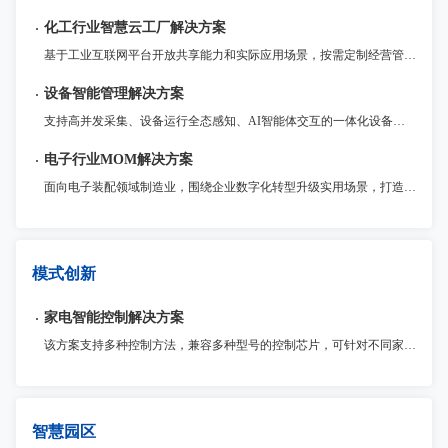
化工行业智慧云工厂解决方案
基于工业互联网平台开放共享能力和实际应用场景，按需定制经营管理、生产运营、HSE、能源管理、操作控制、设备管理等企业级工业APP并快速部署，将工业互联网技术和化工企业业务深度融合，实现全流程管理和多业务协同，降本提质增效。
设备智能管理解决方案
支持高并发采集、设备运行全态感知、AI智能体交互的一体化设备智能管理平台，提供资产管理、状态监控、维修保养、远程运维、节能降耗等全场景服务。
电子行业MOM解决方案
面向电子装配领域制造业，围绕企业数字化转型升级实用场景，打造统一管理MOM运营平台，以模块化提供包括生产（MES）、质量（QMS）、仓储（WMS）、设备物联（IOT）、电子工艺（ESOP）、现场问题管理（Andon）等制造领域各业务支撑系统，为企业提供一体化运营管理整套系统解决方案。
模式创新
家电智能控制解决方案
该方案支持多种控制方法，兼容多种型号的控制芯片，可针对不同家电应用场景进行优化和定制。此外，该解决方案还提供了诸多安全保护功能和稳定性保障，确保产品的高质量和可靠性
智慧园区