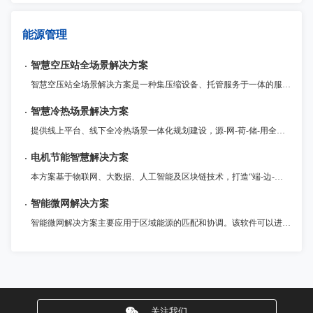
能源管理
智慧空压站全场景解决方案
智慧空压站全场景解决方案是一种集压缩设备、托管服务于一体的服务。客户将压缩设备托管到提供商处，提供商在进行设备的维护、监测及检修，从而保障压缩空气设备的平稳运行。压缩空气托管可以大大延长压缩机的寿命，减少设备方面的开支，提高效率。
智慧冷热场景解决方案
提供线上平台、线下全冷热场景一体化规划建设，源-网-荷-储-用全环节参与、多能互补应用、横向纵向一体化协调运营的整体解决方案。
电机节能智慧解决方案
本方案基于物联网、大数据、人工智能及区块链技术，打造“端-边-云”协同的电机智慧节能体系，为用户提供安全、智能、高效的电机节能数字化服务。
智能微网解决方案
智能微网解决方案主要应用于区域能源的匹配和协调。该软件可以进行智能配电和储能调度，实现对微电网的全面监控和管理。同时，该软件提供了强大的数据分析和预测功能，帮助用户制定更加科学合理的能源规划和调度方案。海微网—智能微网是建设智慧城市的重要工具，对提高城市能源利用效率和减少环境污染具有重要意义。
关注我们