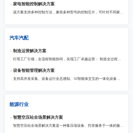
家电智能控制解决方案
该方案支持多种控制方法，兼容多种型号的控制芯片，可针对不同家电应用场景进行优化和定制。此外，该解决方案还提供了诸多安全保护功能和稳定性保障，确保产品的高质量和可靠性
汽车汽配
制造运营解决方案
灯塔工厂引领，全流程智能协同，实现工厂卓越运营： 制造全过程监管与追溯：全面记录制造全流程数据，提升整体运营效率和质量控制水平。 流程敏捷化定制与优化：灵活定制生产管理流程和功能扩展，满足企业不同发展阶段的需求。 灯塔工厂管理实践引领：数据驱动生产资源配置，高效应对市场变化，提高盈利能力。
设备智能管理解决方案
支持高并发采集、设备运行全态感知、AI智能体交互的一体化设备智能管理平台，提供资产管理、状态监控、维修保养、远程运维、节能降耗等全场景服务。
能源行业
智慧空压站全场景解决方案
智慧空压站全场景解决方案是一种集压缩设备、托管服务于一体的服务。客户将压缩设备托管到提供商处，提供商在进行设备的维护、监测及检修，从而保障压缩空气设备的平稳运行。压缩空气托管可以大大延长压缩机的寿命，减少设备方面的开支，提高效率。