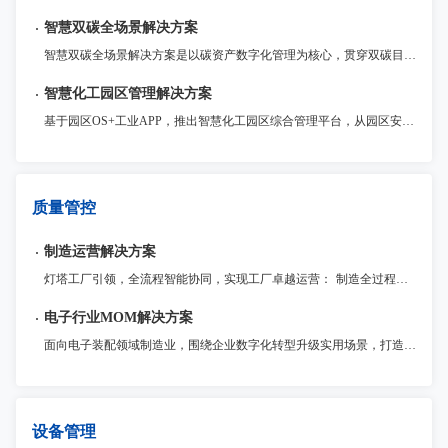
智慧双碳全场景解决方案
智慧双碳全场景解决方案是以碳资产数字化管理为核心，贯穿双碳目标规划、减碳路径实施的全流程服务体系，通过物联网、大数据、AI等数字化技术深度融合，赋能企业实现数字化可持续建设与绿色转型。
智慧化工园区管理解决方案
基于园区OS+工业APP，推出智慧化工园区综合管理平台，从园区安全、环保、环境、能源、应急、管理等多方面入手，运用工业互联网技术手段，融入智慧化工园区的各个环境当中，解决化工园区和企业不同场景需求，为化工园区和园区内的企业数字化赋能，打造一个安全、便捷、高效、节能、智能的数智化工产业园区。
质量管控
制造运营解决方案
灯塔工厂引领，全流程智能协同，实现工厂卓越运营： 制造全过程监管与追溯：全面记录制造全流程数据，提升整体运营效率和质量控制水平。 流程敏捷化定制与优化：灵活定制生产管理流程和功能扩展，满足企业不同发展阶段的需求。 灯塔工厂管理实践引领：数据驱动生产资源配置，高效应对市场变化，提高盈利能力。
电子行业MOM解决方案
面向电子装配领域制造业，围绕企业数字化转型升级实用场景，打造统一管理MOM运营平台，以模块化提供包括生产（MES）、质量（QMS）、仓储（WMS）、设备物联（IOT）、电子工艺（ESOP）、现场问题管理（Andon）等制造领域各业务支撑系统，为企业提供一体化运营管理整套系统解决方案。
设备管理