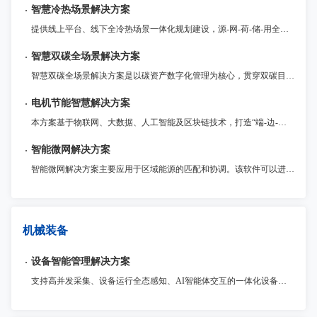
智慧冷热场景解决方案
提供线上平台、线下全冷热场景一体化规划建设，源-网-荷-储-用全环节参与、多能互补应用、横向纵向一体化协调运营的整体解决方案。
智慧双碳全场景解决方案
智慧双碳全场景解决方案是以碳资产数字化管理为核心，贯穿双碳目标规划、减碳路径实施的全流程服务体系，通过物联网、大数据、AI等数字化技术深度融合，赋能企业实现数字化可持续建设与绿色转型。
电机节能智慧解决方案
本方案基于物联网、大数据、人工智能及区块链技术，打造“端-边-云”协同的电机智慧节能体系，为用户提供安全、智能、高效的电机节能数字化服务。
智能微网解决方案
智能微网解决方案主要应用于区域能源的匹配和协调。该软件可以进行智能配电和储能调度，实现对微电网的全面监控和管理。同时，该软件提供了强大的数据分析和预测功能，帮助用户制定更加科学合理的能源规划和调度方案。海微网—智能微网是建设智慧城市的重要工具，对提高城市能源利用效率和减少环境污染具有重要意义。
机械装备
设备智能管理解决方案
支持高并发采集、设备运行全态感知、AI智能体交互的一体化设备智能管理平台，提供资产管理、状态监控、维修保养、远程运维、节能降耗等全场景服务。